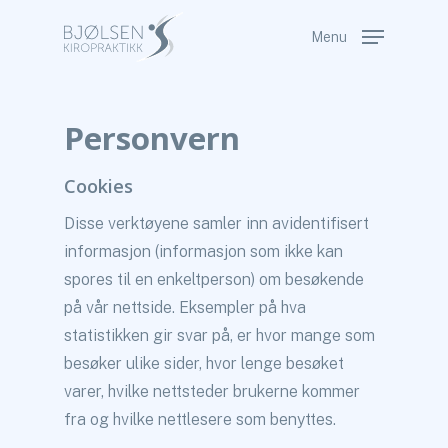
Skip
Menu
to
Close
main
Menu
content
Personvern
Cookies
Disse verktøyene samler inn avidentifisert
informasjon (informasjon som ikke kan
spores til en enkeltperson) om besøkende
på vår nettside. Eksempler på hva
statistikken gir svar på, er hvor mange som
besøker ulike sider, hvor lenge besøket
varer, hvilke nettsteder brukerne kommer
fra og hvilke nettlesere som benyttes.