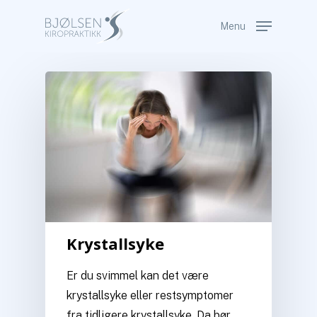
Skip
Menu
to
Close
main
Menu
content
Krystallsyke
Er du svimmel kan det være
krystallsyke eller restsymptomer
fra tidligere krystallsyke. Da bør